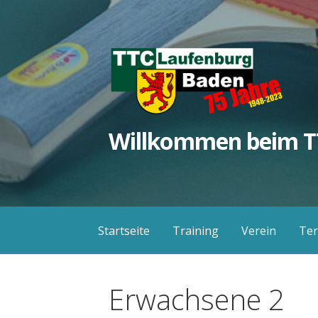
Zum
Inhalt
springen
Willkommen beim T
Startseite
Training
Verein
Te
Erwachsene 2